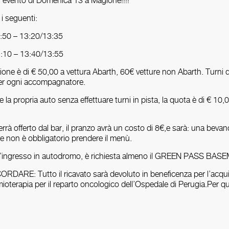
r l’evento di Domenica 13 a Magione!!!!
 i seguenti:
50 – 13:20/13:35
10 – 13:40/13:55
ione è di € 50,00 a vettura Abarth, 60€ vetture non Abarth. Turni 
 per ogni accompagnatore.
 la propria auto senza effettuare turni in pista, la quota è di € 10
rà offerto dal bar, il pranzo avrà un costo di 8€,e sarà: una beva
o e non è obbligatorio prendere il menù.
r l’ingresso in autodromo, è richiesta almeno il GREEN PASS BA
RE: Tutto il ricavato sarà devoluto in beneficenza per l’acqui
ioterapia per il reparto oncologico dell’Ospedale di Perugia.Per qu