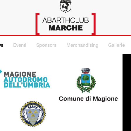
A
ws
Eventi
Sponsors
Merchandising
Gallerie