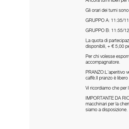
Ancora turni liberi pe
Gli orari dei turni sono
GRUPPO A: 11:35/11:
GRUPPO B: 11:55/12:
La quota di partecipaz
disponibili, + € 5,00
Per chi volesse esporre
accompagnatore.
PRANZO:L’aperitivo ver
caffè.Il pranzo è liber
Vi ricordiamo che pe
IMPORTANTE DA RICORDA
macchinari per la chem
siamo a disposizione.